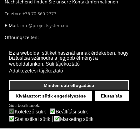
Nachstehend finden Sie unsere Kontaktinformationen
Telefon:
+36 70 360 2777
E-Mail:
info@projectsystem.eu
Öffnungszeiten:
Montag - Donnerstag: 09:30-17:30
Ez a weboldal sütiket használ annak érdekében, hogy
biztosítsa számodra a legjobb élményt a
Freitag: 09:30-16:30
weboldalunkon.
Süti tájékoztató
Adatkezelési tájékoztató
Minden süti elfogadása
Kiválasztott sütik engedélyezése
Elutasítás
Süti beállítások:
Kötelező sütik
Beállítási sütik
Statisztikai sütik
Marketing sütik
Projectsystem - © 2017- 2026 Minden jog fenntartva
Webdesign by
Frik