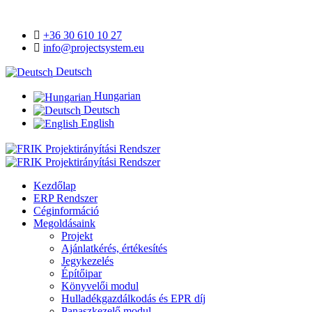
+36 30 610 10 27
info@projectsystem.eu
Deutsch
Hungarian
Deutsch
English
Kezdőlap
ERP Rendszer
Céginformáció
Megoldásaink
Projekt
Ajánlatkérés, értékesítés
Jegykezelés
Építőipar
Könyvelői modul
Hulladékgazdálkodás és EPR díj
Panaszkezelő modul