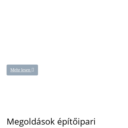
Mehr lesen
Es gibt drei Möglichkeiten, ein Ticket zu erstellen:
Website, E-Mail und Telefon. Sie können alle Parameter
der Tickets angeben, einen Typ zuweisen (z. B.
Fehlerbericht), die Wichtigkeit angeben, die zuständige
Person auswählen oder das Ticket einem bereits
laufenden Projekt zuweisen.
Megoldások építőipari