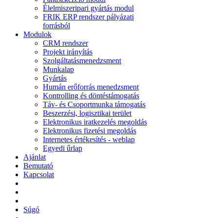
Élelmiszeripari gyártás modul
FRIK ERP rendszer pályázati
forrásból
Modulok
CRM rendszer
Projekt irányítás
Szolgáltatásmenedzsment
Munkalap
Gyártás
Humán erőforrás menedzsment
Kontrolling és döntéstámogatás
Táv- és Csoportmunka támogatás
Beszerzési, logisztikai terület
Elektronikus iratkezelés megoldás
Elektronikus fizetési megoldás
Internetes értékesítés - weblap
Egyedi űrlap
Ajánlat
Bemutató
Kapcsolat
Súgó