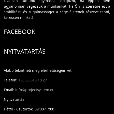
kiválóan tudjunk egymással dolgozni, ha éppen nem
ugyanonnan végezzük a munkánkat. Ha Ön is szeretné ezt a
stabilitást, és rugalmasságot a cége életének részévé tenni,
keressen minket!
FACEBOOK
NYITVATARTÁS
Alább tekintheti meg elérhetőségeinket
Telefon:
+36 30 610 10 27
Email:
info@projectsystem.eu
Nyitvatartás:
Hétfő - Csütörtök: 09:00-17:00