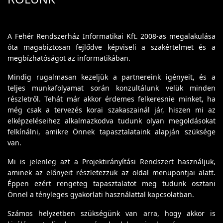
A Fehér Rendszerház Informatikai Kft. 2008-as megalakulása
óta magabiztosan fejlődve képviseli a szakértelmet és a
megbízhatóságot az informatikában.
Mindig rugalmasan kezeljük a partnereink igényeit, és a
teljes munkafolyamat során konzultálunk velük minden
részletről. Tehát már akkor érdemes felkeresnie minket, ha
még csak a tervezés korai szakaszainál jár, hiszen mi az
elképzeléseihez alkalmazkodva tudunk olyan megoldásokat
felkínálni, amikre Önnek tapasztalataink alapján szüksége
van.
Mi is jelenleg azt a Projektirányítási Rendszert használjuk,
aminek az előnyeit részletezzük az oldal menüpontjai alatt.
Éppen ezért rengeteg tapasztalatot meg tudunk osztani
Önnel a tényleges gyakorlati használattal kapcsolatban.
Számos helyzetben szükségünk van arra, hogy akkor is