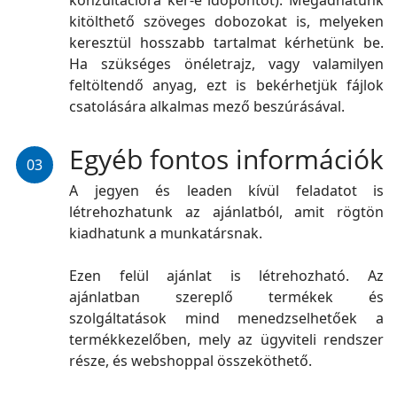
konzultációra kér-e időpontot). Megadhatunk
kitölthető szöveges dobozokat is, melyeken
keresztül hosszabb tartalmat kérhetünk be.
Ha szükséges önéletrajz, vagy valamilyen
feltöltendő anyag, ezt is bekérhetjük fájlok
csatolására alkalmas mező beszúrásával.
Egyéb fontos információk
03
A jegyen és leaden kívül feladatot is
létrehozhatunk az ajánlatból, amit rögtön
kiadhatunk a munkatársnak.
Ezen felül ajánlat is létrehozható. Az
ajánlatban szereplő termékek és
szolgáltatások mind menedzselhetőek a
termékkezelőben, mely az ügyviteli rendszer
része, és webshoppal összeköthető.