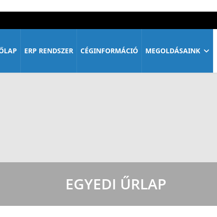
ŐLAP
ERP RENDSZER
CÉGINFORMÁCIÓ
MEGOLDÁSAINK
EGYEDI ŰRLAP