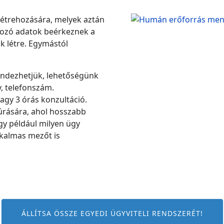
létrehozására, melyek aztán
rtozó adatok beérkeznek a
k létre. Egymástól
endezhetjük, lehetőségünk
, telefonszám.
vagy 3 órás konzultáció.
úrására, ahol hosszabb
y például milyen ügy
lkalmas mezőt is
ÁLLÍTSA ÖSSZE EGYEDI ÜGYVITELI RENDSZERÉT!