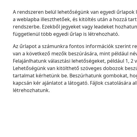
A rendszeren belül lehetőségünk van egyedi űrlapok 
a weblapba illeszthetőek, és kitöltés után a hozzá ta
rendszerbe. Ezekből jegyeket vagy leadeket hozhatun
függetlenül több egyedi űrlap is létrehozható.
Az űrlapot a számunkra fontos információk szerint r
van a következő mezők beszúrására, mint például név
Felajánlhatunk választási lehetőségeket, például 1, 2 
Lehetőségünk van kitölthető szöveges dobozok besz
tartalmat kérhetünk be. Beszúrhatunk gombokat, hog
kapcsán kér ajánlatot a látogató. Fájlok csatolására a
létrehozhatunk.