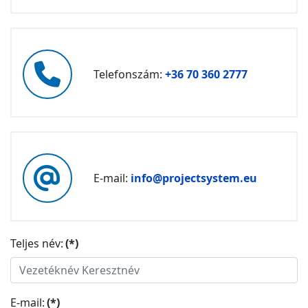
marker
fa
Telefonszám:
+36 70 360 2777
fa-
phone
fa
E-mail:
info@projectsystem.eu
fa-
at
Teljes név:
(*)
E-mail:
(*)