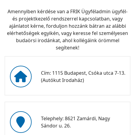
Amennyiben kérdése van a FRIK Ügyféladmin ügyfél-
és projektkezelő rendszerrel kapcsolatban, vagy
ajánlatot kérne, forduljon hozzánk bátran az alábbi
elérhetőségek egyikén, vagy keresse fel személyesen
budaörsi irodánkat, ahol kollégáink örömmel
segítenek!
fa
Cím: 1115 Budapest, Csóka utca 7-13.
fa-
(Autókut Irodaház)
home
fas
Telephely: 8621 Zamárdi, Nagy
fa-
Sándor u. 26.
map-