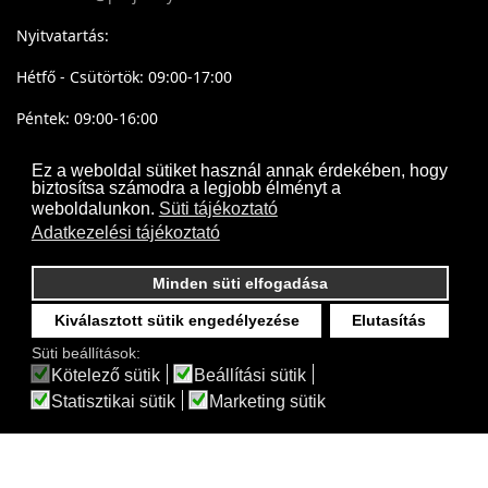
Nyitvatartás:
Hétfő - Csütörtök: 09:00-17:00
Péntek: 09:00-16:00
Ez a weboldal sütiket használ annak érdekében, hogy
biztosítsa számodra a legjobb élményt a
weboldalunkon.
Süti tájékoztató
Adatkezelési tájékoztató
Minden süti elfogadása
Kiválasztott sütik engedélyezése
Elutasítás
Süti beállítások:
Kötelező sütik
Beállítási sütik
Statisztikai sütik
Marketing sütik
Projectsystem - © 2017- 2026 Minden jog fenntartva
Webdesign by
Frik
Akadálymentesítési nyilatkozat