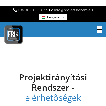
+36 30 610 10 27
info@projectsystem.eu
Hungarian
Projektirányítási
Rendszer -
elérhetőségek